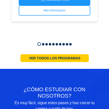
Más Información
VER TODOS LOS PROGRAMAS
¿CÓMO ESTUDIAR CON
NOSOTROS?
Es muy fácil, sigue estos pasos y haz crecer tu
carrera a partir de hoy.