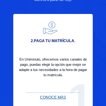
2.PAGA TU MATRÍCULA.
En Uniminuto, ofrecemos varios canales de
e
pago, puedas elegir la opción que mejor se
yas
adapte a tus necesidades a la hora de pagar
fo
tu matrícula.
2
1
CONOCE MÁS