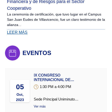
Financiera y de Riesgos para el Sector
Cooperativo
La ceremonia de certificación, que tuvo lugar en el Campus
San Juan Eudes de Villavicencio, fue un claro testimonio de la
alianza...
LEER MÁS
EVENTOS
IX CONGRESO
INTERNACIONAL DE
INVESTIGACIÓN,
05
1:30 PM a 4:00 PM
CREACIÓN E INNOVACIÓN
EN ARTES Y EDUCACIÓN.
Oct,
Sede Principal Uniminuto
2023
Bucaramanga (Carrera 27)
Ver más