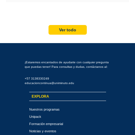
Ver todo
NOTIFICACIONES
JUDICIALES
Y/O
EXTRAJUDICIALES
¡Estaremos encantados de ayudarte con cualquier pregunta
que puedas tener! Para consultas y dudas, contáctanos al:
+57 3138330249
educacioncontinua@uniminuto.edu
EXPLORA
Nuestros programas
Unipack
Formación empresarial
Noticias y eventos