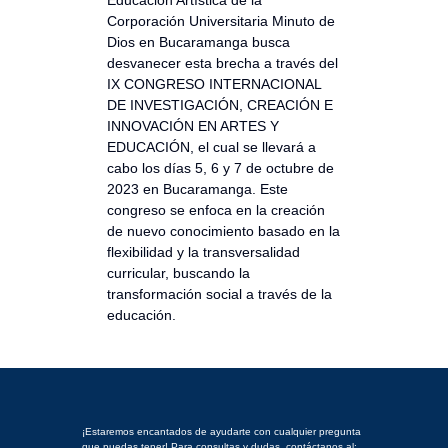
Educación Artística de la
Corporación Universitaria Minuto de
Dios en Bucaramanga busca
desvanecer esta brecha a través del
IX CONGRESO INTERNACIONAL
DE INVESTIGACIÓN, CREACIÓN E
INNOVACIÓN EN ARTES Y
EDUCACIÓN, el cual se llevará a
cabo los días 5, 6 y 7 de octubre de
2023 en Bucaramanga. Este
congreso se enfoca en la creación
de nuevo conocimiento basado en la
flexibilidad y la transversalidad
curricular, buscando la
transformación social a través de la
educación.
NOTIFICACIONES
JUDICIALES
Y/O
EXTRAJUDICIALES
¡Estaremos encantados de ayudarte con cualquier pregunta
que puedas tener! Para consultas y dudas, contáctanos al: