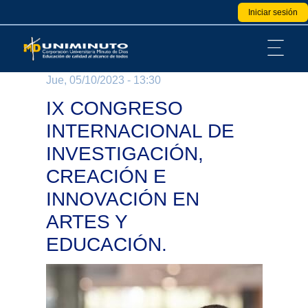
Pasar
User
Iniciar sesión
account
al
menu
contenido
principal
Jue, 05/10/2023 - 13:30
IX CONGRESO
INTERNACIONAL DE
INVESTIGACIÓN,
CREACIÓN E
INNOVACIÓN EN
ARTES Y
EDUCACIÓN.