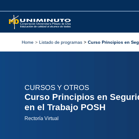
Pasar
al
contenido
principal
Home
Listado de programas
Curso Principios en Seg
Sobrescribir
enlaces
de
ayuda
a
la
CURSOS Y OTROS
navegación
Curso Principios en Seguri
en el Trabajo POSH
Rectoría Virtual