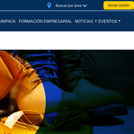
Top
User
Iniciar sesión
menú
Buscar por área
account
menu
UNIPACK
FORMACIÓN EMPRESARIAL
NOTICIAS Y EVENTOS