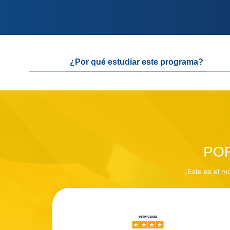
Anclas
¿Por qué estudiar este programa?
detalle
del
programa
POR
¡Este es el mo